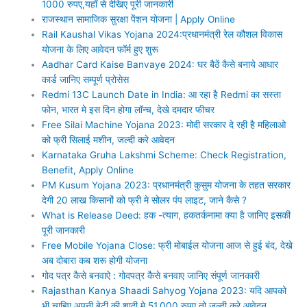
1000 रुपए,यहाँ से देखिए पूरी जानकारी
राजस्‍थान सामाजिक सुरक्षा पेंशन योजना | Apply Online
Rail Kaushal Vikas Yojana 2024:प्रधानमंत्री रेल कौशल विकास
योजना के लिए आवेदन फॉर्म हुए शुरू
Aadhar Card Kaise Banvaye 2024: घर बैठें कैसे बनाये आधार
कार्ड जानिए सम्‍पूर्ण प्रोसेस
Redmi 13C Launch Date in India: आ रहा है Redmi का सस्ता
फोन, भारत मे इस दिन होगा लॉन्च, देखे दमदार फीचर
Free Silai Machine Yojana 2023: मोदी सरकार दे रही है महिलाओ
को फ्री सिलाई मशीन, जल्दी करे आवेदन
Karnataka Gruha Lakshmi Scheme: Check Registration,
Benefit, Apply Online
PM Kusum Yojana 2023: प्रधानमंत्री कुसुम योजना के तहत सरकार
देगी 20 लाख किसानों को फ्री मे सोलर पंप लाइट, जाने कैसे ?
What is Release Deed: हक -त्‍याग, हकतर्कनामा क्‍या है जानिए इसकी
पूरी जानकारी
Free Mobile Yojana Close: फ्री मोबाईल योजना आज से हुई बंद, देखे
अब दोबारा कब शरू होगी योजना
गोद पत्र कैसे बनवाऐ : गोदपत्र कैसे बनवाए जानिए संपूर्ण जानकारी
Rajasthan Kanya Shaadi Sahyog Yojana 2023: यदि आपको
भी चाहिए अपनी बेटी की शादी मे 51,000 रुपए तो जल्दी करे आवेदन