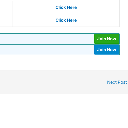
Click Here
Click Here
Join Now
Join Now
Next Post