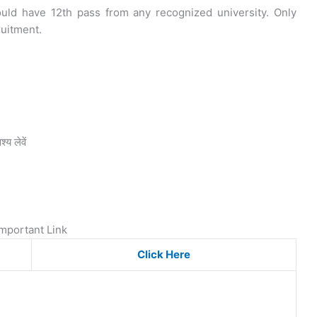
ould have 12th pass from any recognized university. Only
ruitment.
य लेवें
Important Link
Click Here