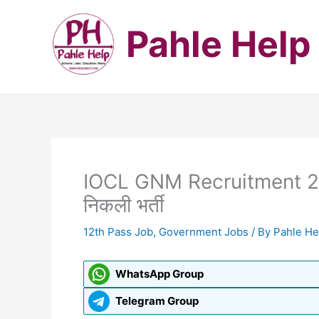
Skip
to
Pahle Help
content
IOCL GNM Recruitment 2024
निकली भर्ती
12th Pass Job
,
Government Jobs
/ By
Pahle H
WhatsApp Group
Telegram Group