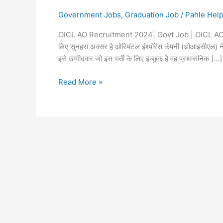
Government Jobs
,
Graduation Job
/
Pahle Hel
OICL AO Recruitment 2024| Govt Job | OICL AO Recr
लिए सुनहरा अवसर है ओरियंटल इंश्योरेंस कंपनी (ओआइसीएल) ने 
इसे उम्मीदवार जो इस भर्ती के लिए इच्छुक है वह प्रशासनिक […]
OICL
Read More »
AO
Recruitment
2024:
ओरियंटल
इंश्योरेंस
कंपनी
मे
Administrative
ऑफिसर
के
100