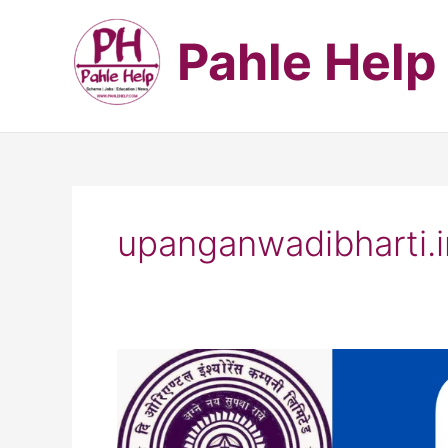
Skip
to
Pahle Help
content
upanganwadibharti.i