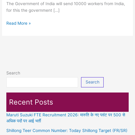
The Government of India will send 10000 workers from India,
for this the government […]
Israel
Read More »
Job
2024:
Recruitment
for
10000
Post
in
Search
Israel
Search
for
10th
Pass
Recent Posts
Maruti Suzuki FTE Recruitment 2026: मारुति के नए प्लांट पर 500 से
अधिक पदों पर आई भर्ती
Shillong Teer Common Number: Today Shillong Target (FR/SR)