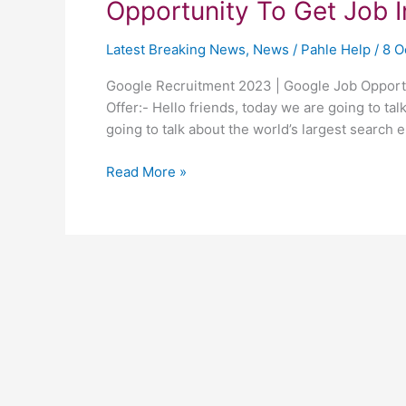
Opportunity To Get Job 
Latest Breaking News
,
News
/
Pahle Help
/
8 O
Google Recruitment 2023 | Google Job Opportu
Offer:- Hello friends, today we are going to ta
going to talk about the world’s largest searc
Google
Read More »
Job
Offer
2023:
Youth
Have
A
Golden
Opportunity
To
Get