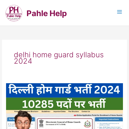
Skip
to
Pahle Help
content
delhi home guard syllabus
2024