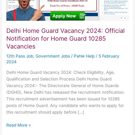
Delhi Home Guard Vacancy 2024: Official
Notification for Home Guard 10285
Vacancies
12th Pass Job
,
Government Jobs
/
Pahle Help
/
5 February
2024
Delhi Home Guard Vacancy 2024: Check Eligibility, Age,
Qualification and Selection Process Delhi Home Guard
Vacancy 2024:- The Directorate General of Home Guards
(DGHG), New Delhi has released the recruitment notification.
This recruitment advertisement has been issued for 10285
posts of Home Guard. Any candidate who wants to apply for
this recruitment should apply before […]
Delhi
Read More »
Home