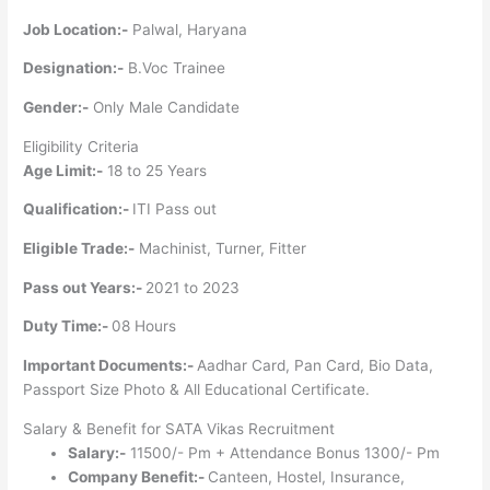
Job Location:-
Palwal, Haryana
Designation:-
B.Voc Trainee
Gender:-
Only Male Candidate
Eligibility Criteria
Age Limit:-
18 to 25 Years
Qualification:-
ITI Pass out
Eligible Trade:-
Machinist, Turner, Fitter
Pass out Years:-
2021 to 2023
Duty Time:-
08 Hours
Important Documents:-
Aadhar Card, Pan Card, Bio Data,
Passport Size Photo & All Educational Certificate.
Salary & Benefit for SATA Vikas Recruitment
Salary:-
11500/- Pm + Attendance Bonus 1300/- Pm
Company Benefit:-
Canteen, Hostel, Insurance,