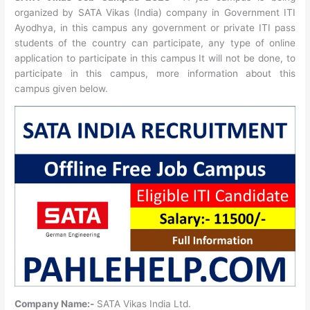
organized by SATA Vikas (India) company in Government ITI
Ayodhya, in this campus any government or private ITI pass
students of the country can participate, any type of online
application to participate in this campus It will not be done, to
participate in this campus, more information about this
campus given below.
Company Name:-
SATA Vikas India Ltd.