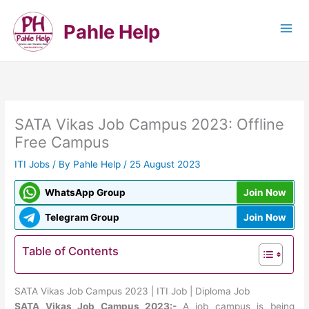
Skip
to
Pahle Help
content
SATA Vikas Job Campus 2023: Offline
Free Campus
ITI Jobs
/ By
Pahle Help
/
25 August 2023
WhatsApp Group
Join Now
Telegram Group
Join Now
Table of Contents
SATA Vikas Job Campus 2023 | ITI Job | Diploma Job
SATA Vikas Job Campus 2023:-
A job campus is being