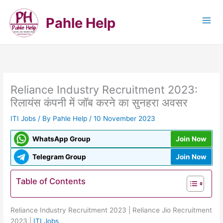
Skip
to
Pahle Help
content
Reliance Industry Recruitment 2023:
रिलायंस कंपनी में जॉब करने का सुनहरा अवसर
ITI Jobs
/ By
Pahle Help
/
10 November 2023
WhatsApp Group
Join Now
Telegram Group
Join Now
Table of Contents
Reliance Industry Recruitment 2023 | Reliance Jio Recruitment
2023 |
ITI Jobs