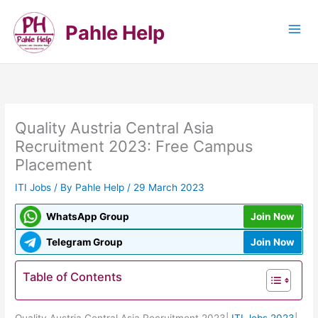
Skip
to
Pahle Help
content
Quality Austria Central Asia
Recruitment 2023: Free Campus
Placement
ITI Jobs
/ By
Pahle Help
/
29 March 2023
WhatsApp Group
Join Now
Telegram Group
Join Now
Table of Contents
Quality Austria Central Asia Recruitment 2023|
ITI Jobs 2023
|