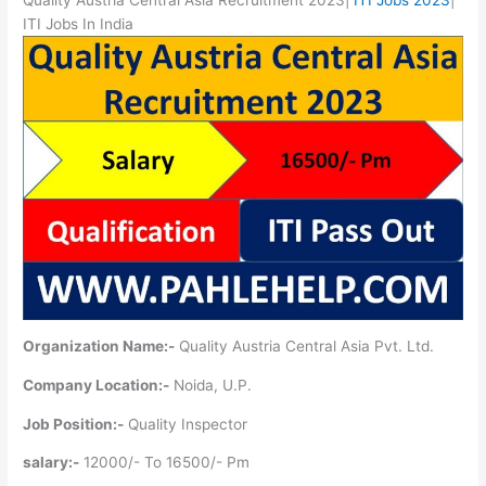
ITI Jobs In India
Organization Name:-
Quality Austria Central Asia Pvt. Ltd.
Company Location:-
Noida, U.P.
Job Position:-
Quality Inspector
salary:-
12000/- To 16500/- Pm