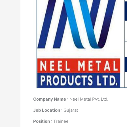
Company Name
: Neel Metal Pvt. Ltd.
Job Location
: Gujarat
Position
: Trainee