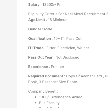
Salary
: 13500/- Pm
Eligibility Criteria For Neel Metal Recruitment
Age Limit
: 18 Minimum
Gender
: Male
Qualification
: 10+ ITI Pass Out
ITI Trade
: Fitter, Electrician, Welder.
Pass Out Year
: Not Disclosed
Experience
: Fresher
Required Document
: Copy Of Aadhar Card , Pa
Book, 3 Passport Size Photo.
Company Benefit
1300/- Attendence Award
Bus Facality